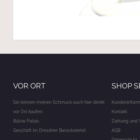
VOR ORT
SHOP S
Sie können meinen Schmuck auch hier direkt
Kundeninform
vor Ort kaufen:
Kontakt
Bülow Palais
Zahlung und 
Geschäft im Dresdner Barockviertel
AGB
Datenschutz