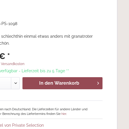
-PS-1098
r schlechthin einmal etwas anders mit granatroter
chön.
€ *
. Versandkosten
 verfügbar - Lieferzeit bis zu 5 Tage **
In den
Warenkorb
ngen nach Deutschland. Die Lieferzeiten für andere Länder und
r Berechnung des Liefertermins finden Sie
hier
.
el von Private Selection