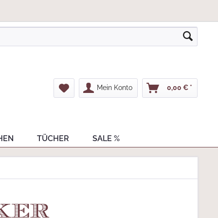
Mein Konto
0,00 € *
HEN
TÜCHER
SALE %
ker