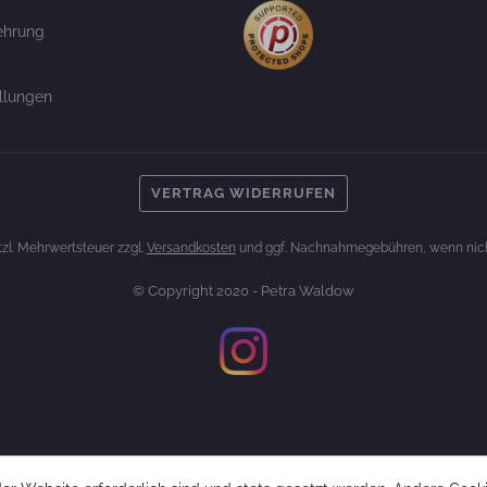
ehrung
llungen
VERTRAG WIDERRUFEN
etzl. Mehrwertsteuer zzgl.
Versandkosten
und ggf. Nachnahmegebühren, wenn nich
© Copyright 2020 - Petra Waldow