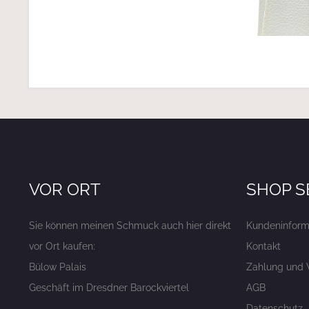
VOR ORT
SHOP S
Sie können meinen Schmuck auch hier direkt
Kundeninform
vor Ort kaufen:
Kontakt
Bülow Palais
Zahlung und 
Geschäft im Dresdner Barockviertel
AGB
Datenschutz