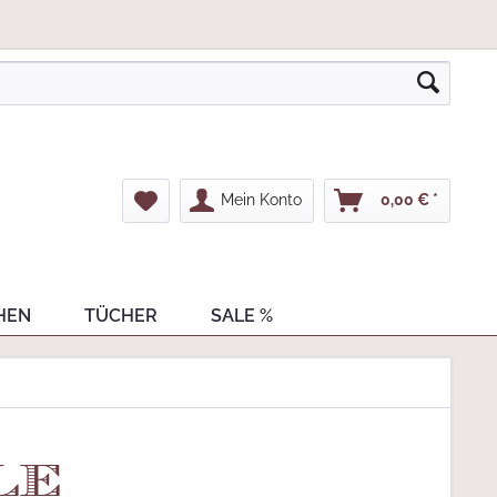
Mein Konto
0,00 € *
HEN
TÜCHER
SALE %
le