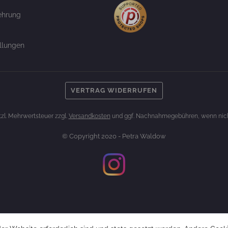
ehrung
llungen
VERTRAG WIDERRUFEN
etzl. Mehrwertsteuer zzgl.
Versandkosten
und ggf. Nachnahmegebühren, wenn nich
© Copyright 2020 - Petra Waldow