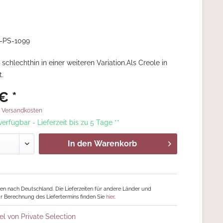
-PS-1099
 schlechthin in einer weiteren Variation.Als Creole in
t.
€ *
. Versandkosten
 verfügbar - Lieferzeit bis zu 5 Tage **
In den
Warenkorb
ngen nach Deutschland. Die Lieferzeiten für andere Länder und
r Berechnung des Liefertermins finden Sie
hier
.
el von Private Selection