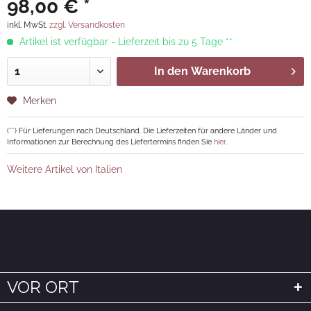
98,00 € *
inkl. MwSt.
zzgl. Versandkosten
Artikel ist verfügbar - Lieferzeit bis zu 5 Tage **
In den
Warenkorb
Merken
(**) Für Lieferungen nach Deutschland. Die Lieferzeiten für andere Länder und
Informationen zur Berechnung des Liefertermins finden Sie
hier
.
Weitere Artikel von Italien
VOR ORT