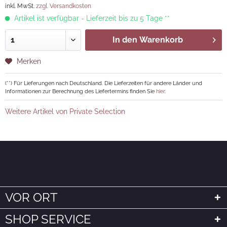
inkl. MwSt.
zzgl. Versandkosten
Artikel ist verfügbar - Lieferzeit bis zu 5 Tage **
In den
Warenkorb
Merken
(**) Für Lieferungen nach Deutschland. Die Lieferzeiten für andere Länder und
Informationen zur Berechnung des Liefertermins finden Sie
hier
.
Weitere Artikel von Private Selection
VOR ORT
SHOP SERVICE