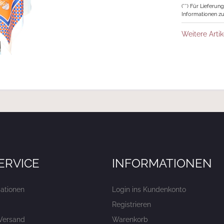
(**) Für Lieferu
Informationen zu
Weitere Artik
ERVICE
INFORMATIONEN
ationen
Login ins Kundenkonto
Registrieren
Versand
Warenkorb