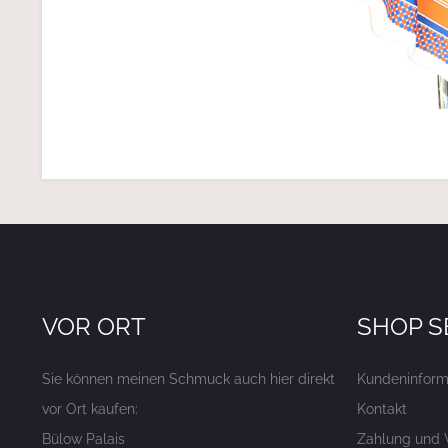
VOR ORT
SHOP S
Sie können meinen Schmuck auch hier direkt
Kundeninform
vor Ort kaufen:
Kontakt
Bülow Palais
Zahlung und 