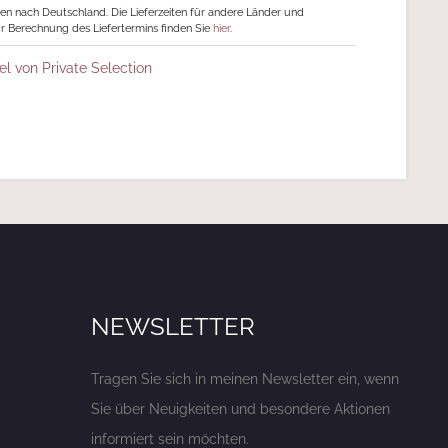
ngen nach Deutschland. Die Lieferzeiten für andere Länder und
r Berechnung des Liefertermins finden Sie
hier
.
el von Private Selection
NEWSLETTER
Tragen Sie sich in meinen Newsletter ein, wenn
Sie über Neuigkeiten und besondere Aktionen
informiert sein möchten.