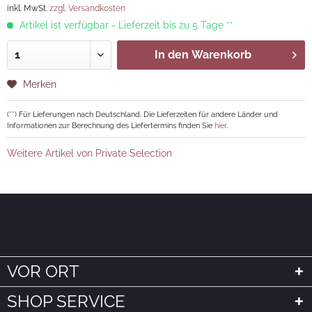
inkl. MwSt.
zzgl. Versandkosten
Artikel ist verfügbar - Lieferzeit bis zu 5 Tage **
In den
Warenkorb
Merken
(**) Für Lieferungen nach Deutschland. Die Lieferzeiten für andere Länder und
Informationen zur Berechnung des Liefertermins finden Sie
hier
.
Weitere Artikel von Private Selection
VOR ORT
SHOP SERVICE